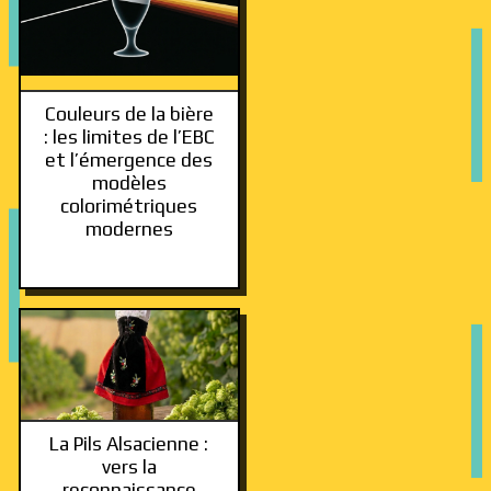
Couleurs de la bière
: les limites de l’EBC
et l’émergence des
modèles
colorimétriques
modernes
La Pils Alsacienne :
vers la
reconnaissance