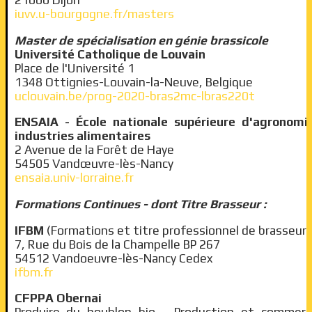
21000 Dijon
iuvv.u-bourgogne.fr/masters
Master de spécialisation en génie brassicole
Université Catholique de Louvain
Place de l'Université 1
1348 Ottignies-Louvain-la-Neuve, Belgique
uclouvain.be/prog-2020-bras2mc-lbras220t
ENSAIA - École nationale supérieure d'agronomi
industries alimentaires
2 Avenue de la Forêt de Haye
54505 Vandœuvre-lès-Nancy
ensaia.univ-lorraine.fr
Formations Continues - dont Titre Brasseur :
IFBM
(Formations et titre professionnel de brasseur)
7, Rue du Bois de la Champelle BP 267
54512 Vandoeuvre-lès-Nancy Cedex
ifbm.fr
CFPPA Obernai