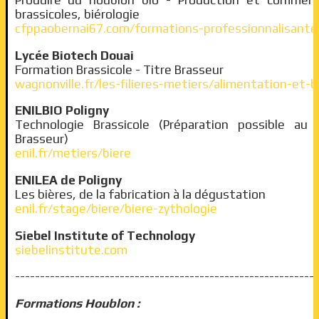
Produire du houblon bio - Production et commerci
brassicoles, biérologie
cfppaobernai67.com/formations-professionnalisante
Lycée Biotech Douai
Formation Brassicole - Titre Brasseur
wagnonville.fr/les-filieres-metiers/alimentation-et-
ENILBIO Poligny
Technologie Brassicole (Préparation possible au 
Brasseur)
enil.fr/metiers/biere
ENILEA de Poligny
Les bières, de la fabrication à la dégustation
enil.fr/stage/biere/biere-zythologie
Siebel Institute of Technology
siebelinstitute.com
-------------------------------------------------------------
Formations
Houblon :